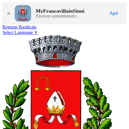
MyFrancavillainSinni
×
Apri
Elezioni amministrativ...
Regione Basilicata
Select Language
▼