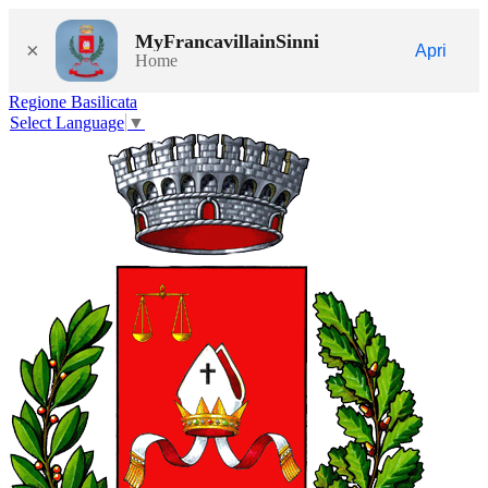
MyFrancavillainSinni
×
Apri
Home
Regione Basilicata
Select Language
▼