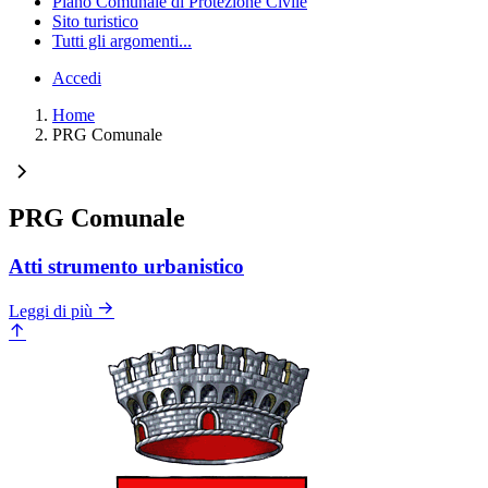
Piano Comunale di Protezione Civile
Sito turistico
Tutti gli argomenti...
Accedi
Home
PRG Comunale
PRG Comunale
Atti strumento urbanistico
Leggi di più