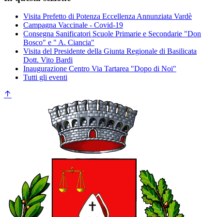
Visita Prefetto di Potenza Eccellenza Annunziata Vardè
Campagna Vaccinale - Covid-19
Consegna Sanificatori Scuole Primarie e Secondarie "Don
Bosco" e " A. Ciancia"
Visita del Presidente della Giunta Regionale di Basilicata
Dott. Vito Bardi
Inaugurazione Centro Via Tartarea "Dopo di Noi"
Tutti gli eventi