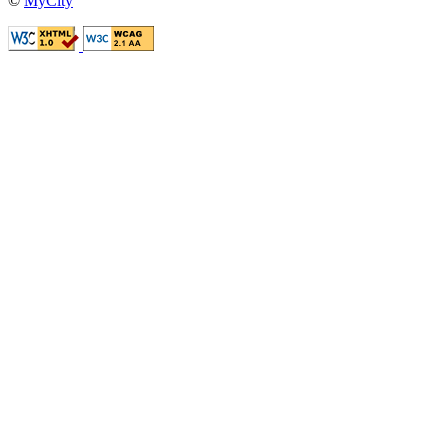
©
MyCity