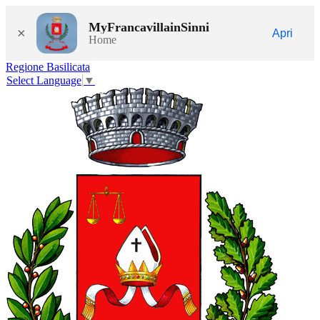
MyFrancavillainSinni
×
Apri
Home
Regione Basilicata
Select Language
▼