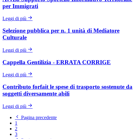
per Immigrati
Leggi di più
Selezione pubblica per n. 1 unità di Mediatore
Culturale
Leggi di più
Cappella Gentilizia - ERRATA CORRIGE
Leggi di più
Contributo forfait le spese di trasporto sostenute da
soggetti diversamente abili
Leggi di più
Pagina precedente
1
2
3