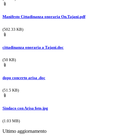
Manifesto Cittadinanza onoraria On.Tajani.pdf
(502.33 KB)
cittadinanza onoraria a Tajani.doc
(50 KB)
dopo concerto arisa .doc
(51.5 KB)
Sindaco con Arisa foto.jpg
(1.03 MB)
Ultimo aggiornamento