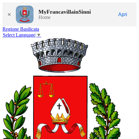
MyFrancavillainSinni
×
Apri
Home
Regione Basilicata
Select Language
▼