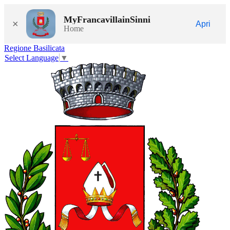
MyFrancavillainSinni
×
Apri
Home
Regione Basilicata
Select Language
▼