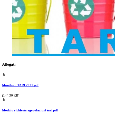
Allegati
Manifesto TARI 2021.pdf
(144.36 KB)
Modulo richiesta agevolazioni tari.pdf