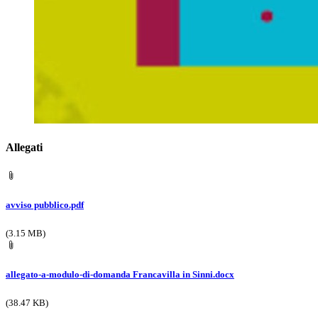
Allegati
avviso pubblico.pdf
(3.15 MB)
allegato-a-modulo-di-domanda Francavilla in Sinni.docx
(38.47 KB)