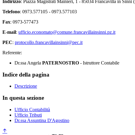
Indirizzo
: Piazza Magistrati Mainieri, 1 - 85034 Francavilla in Sinni 
Telefono
: 0973.577105 - 0973.577103
Fax
: 0973-577473
E-mail
:
ufficio.economato@comune.francavillainsinni.pz.it
PEC
:
protocollo.francavillainsinni@pec.it
Referente:
Dr.ssa Angela
PATERNOSTRO
- Istruttore Contabile
Indice della pagina
Descrizione
In questa sezione
Ufficio Contabilità
Ufficio Tributi
Dr.ssa Assuntina D'Agostino