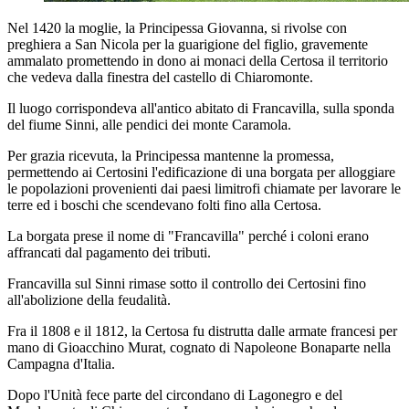
Nel 1420 la moglie, la Principessa Giovanna, si rivolse con
preghiera a San Nicola per la guarigione del figlio, gravemente
ammalato promettendo in dono ai monaci della Certosa il territorio
che vedeva dalla finestra del castello di Chiaromonte.
Il luogo corrispondeva all'antico abitato di Francavilla, sulla sponda
del fiume Sinni, alle pendici dei monte Caramola.
Per grazia ricevuta, la Principessa mantenne la promessa,
permettendo ai Certosini l'edificazione di una borgata per alloggiare
le popolazioni provenienti dai paesi limitrofi chiamate per lavorare le
terre ed i boschi che scendevano folti fino alla Certosa.
La borgata prese il nome di "Francavilla" perché i coloni erano
affrancati dal pagamento dei tributi.
Francavilla sul Sinni rimase sotto il controllo dei Certosini fino
all'abolizione della feudalità.
Fra il 1808 e il 1812, la Certosa fu distrutta dalle armate francesi per
mano di Gioacchino Murat, cognato di Napoleone Bonaparte nella
Campagna d'Italia.
Dopo l'Unità fece parte del circondano di Lagonegro e del