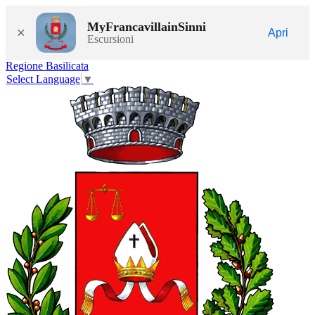
MyFrancavillainSinni
×
Apri
Escursioni
Regione Basilicata
Select Language
▼